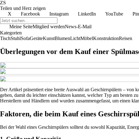
ZS
Teilen und Herz zeigen
X
Facebook
Instagram
LinkedIn
YouTube
Pin
Meine Seite
Mitglied werden
News-E-Mail
Kategorien
Tisch
Stuhl
Sofa
Geräte
Kunst
Blumen
Licht
Möbel
Konstruktion
Reisen
Überlegungen vor dem Kauf einer Spülmas
Der Artikel präsentiert eine breite Auswahl an Geschirrspülern – von k
geben, damit du leichter einschätzen kannst, welcher Typ am besten z
Herstellern und Händlern und wurden zusammengefasst, um einen klare
Faktoren, die beim Kauf eines Geschirrspül
Bei der Wahl eines Geschirrspülers solltest du sowohl Kapazität, Energ
1. Größe und Kapazität