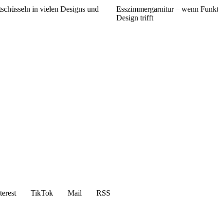
atschüsseln in vielen Designs und
Esszimmergarnitur – wenn Funkti
Design trifft
terest
TikTok
Mail
RSS