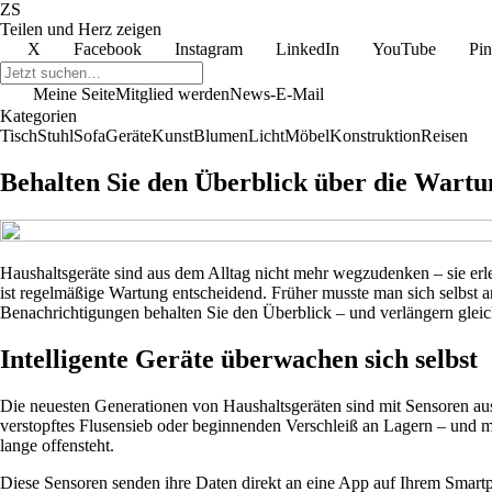
ZS
Teilen und Herz zeigen
X
Facebook
Instagram
LinkedIn
YouTube
Pin
Meine Seite
Mitglied werden
News-E-Mail
Kategorien
Tisch
Stuhl
Sofa
Geräte
Kunst
Blumen
Licht
Möbel
Konstruktion
Reisen
Behalten Sie den Überblick über die Wartu
Haushaltsgeräte sind aus dem Alltag nicht mehr wegzudenken – sie erl
ist regelmäßige Wartung entscheidend. Früher musste man sich selbst 
Benachrichtigungen behalten Sie den Überblick – und verlängern gleich
Intelligente Geräte überwachen sich selbst
Die neuesten Generationen von Haushaltsgeräten sind mit Sensoren aus
verstopftes Flusensieb oder beginnenden Verschleiß an Lagern – und m
lange offensteht.
Diese Sensoren senden ihre Daten direkt an eine App auf Ihrem Smartpho