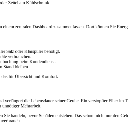
oder Zettel am Kühlschrank.
te in einem zentralen Dashboard zusammenfassen. Dort können Sie Ener
er Salz oder Klarspüler benötigt.
eräte verbrauchen.
Terminbuchung beim Kundendienst.
en Stand bleiben.
t das für Übersicht und Komfort.
nd verlängert die Lebensdauer seiner Geräte. Ein verstopfter Filter im
 unnötiger Mehrarbeit.
 Sie handeln, bevor Schäden entstehen. Das schont nicht nur den Gel
nverbrauch.