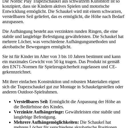
Die Nordic Play Trapezschaukel aus schwarzem Kunststoff ist so
konzipiert, dass sie Kindern aktives Spielen und motorische
Entwicklung ermöglicht. Die Schaukel wird mit einem schwarzen,
verstellbaren Seil geliefert, das es ermöglicht, die Höhe nach Bedarf
anzupassen.
Die Aufhängung besteht aus verzinkten runden Ringen, die eine
stabile und langlebige Befestigung gewährleisten. Die Schaukel hat
mehrere Löcher, was verschiedene Aufhängungsmethoden und
akrobatische Bewegungen ermöglicht.
Sie ist für Kinder im Alter von 3 bis 10 Jahren bestimmt und kann
ein maximales Gewicht von 50 kg tragen. Das Produkt ist gemäß
den EN71-Normen für Spielzeugsicherheit zugelassen und CE-
gekennzeichnet.
Mit ihrer einfachen Konstruktion und robusten Materialien eignet
sich die Trapezschaukel gut zur Montage in Schaukelgestellen oder
anderen Outdoor-Spielrahmen.
Verstellbares Seil:
Ermöglicht die Anpassung der Höhe an
die Bedürfnisse des Kindes.
Verzinkte Aufhängeringe:
Gewährleisten eine stabile und
langlebige Befestigung.
Mehrere Aufhängemöglichkeiten:
Die Schaukel hat
mehrere Löcher für verschiedene akrobatische Positionen.