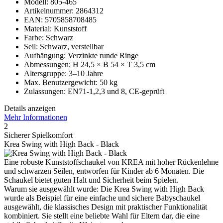
Modell: 805-465
Artikelnummer: 2864312
EAN: 5705858708485
Material: Kunststoff
Farbe: Schwarz
Seil: Schwarz, verstellbar
Aufhängung: Verzinkte runde Ringe
Abmessungen: H 24,5 × B 54 × T 3,5 cm
Altersgruppe: 3–10 Jahre
Max. Benutzergewicht: 50 kg
Zulassungen: EN71-1,2,3 und 8, CE-geprüft
Details anzeigen
Mehr Informationen
2
Sicherer Spielkomfort
Krea Swing with High Back - Black
Eine robuste Kunststoffschaukel von KREA mit hoher Rückenlehne
und schwarzen Seilen, entworfen für Kinder ab 6 Monaten. Die
Schaukel bietet guten Halt und Sicherheit beim Spielen.
Warum sie ausgewählt wurde: Die Krea Swing with High Back
wurde als Beispiel für eine einfache und sichere Babyschaukel
ausgewählt, die klassisches Design mit praktischer Funktionalität
kombiniert. Sie stellt eine beliebte Wahl für Eltern dar, die eine