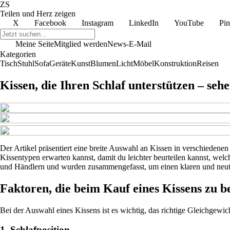
ZS
Teilen und Herz zeigen
X
Facebook
Instagram
LinkedIn
YouTube
Pin
Meine Seite
Mitglied werden
News-E-Mail
Kategorien
Tisch
Stuhl
Sofa
Geräte
Kunst
Blumen
Licht
Möbel
Konstruktion
Reisen
Kissen, die Ihren Schlaf unterstützen – seh
Der Artikel präsentiert eine breite Auswahl an Kissen in verschiedenen
Kissentypen erwarten kannst, damit du leichter beurteilen kannst, wel
und Händlern und wurden zusammengefasst, um einen klaren und neutr
Faktoren, die beim Kauf eines Kissens zu b
Bei der Auswahl eines Kissens ist es wichtig, das richtige Gleichgewic
1. Schlafposition