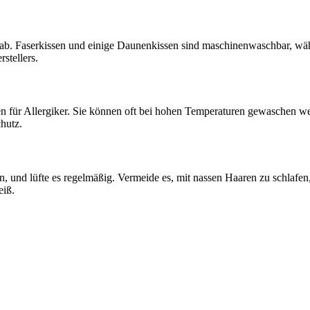
 ab. Faserkissen und einige Daunenkissen sind maschinenwaschbar, w
stellers.
nen für Allergiker. Sie können oft bei hohen Temperaturen gewaschen 
hutz.
en, und lüfte es regelmäßig. Vermeide es, mit nassen Haaren zu schlafe
iß.