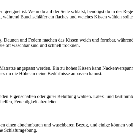
 geeignet ist. Wenn du auf der Seite schläfst, benötigst du in der Rege
deal, während Bauchschläfer ein flaches und weiches Kissen wählen sollt
zung. Daunen und Federn machen das Kissen weich und formbar, währe
 sie oft waschbar sind und schnell trocknen.
e Matratze angepasst werden. Ein zu hohes Kissen kann Nackenverspan
dass du die Höhe an deine Bedürfnisse anpassen kannst.
nden Eigenschaften oder guter Belüftung wählen. Latex- und bestimmt
lfen, Feuchtigkeit abzuleiten.
n haben einen abnehmbaren und waschbaren Bezug, und einige können v
che Schlafumgebung.