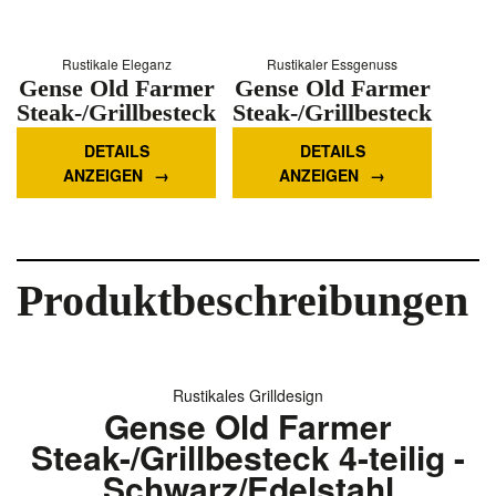
Rustikale Eleganz
Rustikaler Essgenuss
Gense Old Farmer
Gense Old Farmer
Steak-/Grillbesteck
Steak-/Grillbesteck
12-teilig -
8-teilig -
DETAILS
DETAILS
Holz/Edelstahl
Holz/Edelstahl
ANZEIGEN
ANZEIGEN
Mehr Informationen
Mehr Informationen
Produktbeschreibungen
Rustikales Grilldesign
Gense Old Farmer
Steak-/Grillbesteck 4-teilig -
Schwarz/Edelstahl