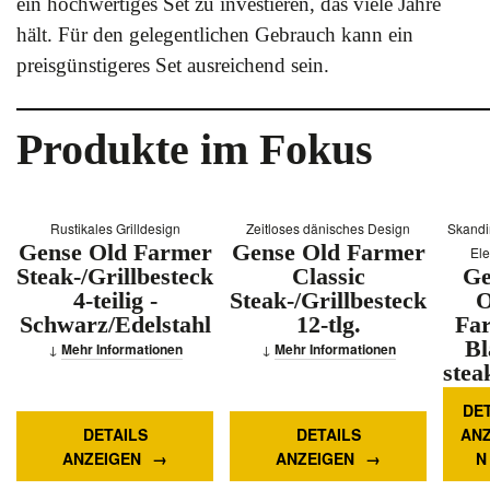
ein hochwertiges Set zu investieren, das viele Jahre
hält. Für den gelegentlichen Gebrauch kann ein
preisgünstigeres Set ausreichend sein.
Produkte im Fokus
Rustikales Grilldesign
Zeitloses dänisches Design
Skandi
Gense Old Farmer
Gense Old Farmer
El
Steak-/Grillbesteck
Classic
Ge
4-teilig -
Steak-/Grillbesteck
O
Schwarz/Edelstahl
12-tlg.
Fa
Bl
Mehr Informationen
Mehr Informationen
steak
cutl
DET
p
DETAILS
DETAILS
ANZ
ANZEIGEN
ANZEIGEN
N
Infor