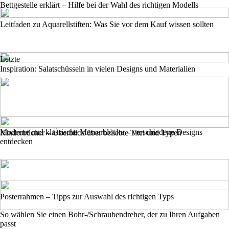
Bettgestelle erklärt – Hilfe bei der Wahl des richtigen Modells
Leitfaden zu Aquarellstiften: Was Sie vor dem Kauf wissen sollten
Letzte
Inspiration: Salatschüsseln in vielen Designs und Materialien
Moderne und klassische Messerblöcke – verschiedene Designs
Kinderbücher – Überblick über beliebte Titel und Typen
entdecken
Posterrahmen – Tipps zur Auswahl des richtigen Typs
So wählen Sie einen Bohr-/Schraubendreher, der zu Ihren Aufgaben
passt